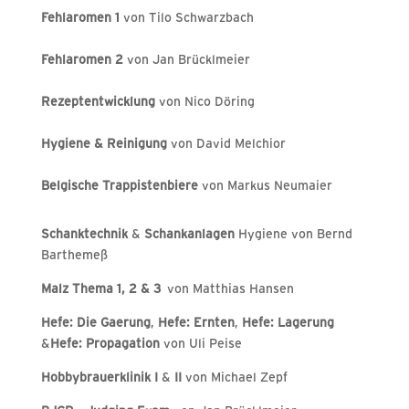
Fehlaromen 1
von Tilo Schwarzbach
Fehlaromen 2
von Jan Brücklmeier
Rezeptentwicklung
von Nico Döring
Hygiene & Reinigung
von David Melchior
Belgische Trappistenbiere
von Markus Neumaier
Schanktechnik
&
Schankanlagen
Hygiene von Bernd
Barthemeß
Malz Thema 1, 2 & 3
von Matthias Hansen
Hefe: Die Gaerung
,
Hefe: Ernten
,
Hefe: Lagerung
&
Hefe: Propagation
von Uli Peise
Hobbybrauerklinik I
&
II
von Michael Zepf