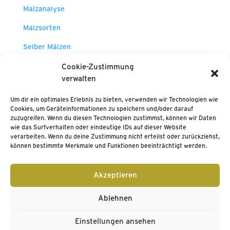
Malzanalyse
Malzsorten
Selber Mälzen
HBCon 2019 Fehlaromenseminar
Cookie-Zustimmung
verwalten
Um dir ein optimales Erlebnis zu bieten, verwenden wir Technologien wie
Cookies, um Geräteinformationen zu speichern und/oder darauf
zuzugreifen. Wenn du diesen Technologien zustimmst, können wir Daten
wie das Surfverhalten oder eindeutige IDs auf dieser Website
verarbeiten. Wenn du deine Zustimmung nicht erteilst oder zurückziehst,
können bestimmte Merkmale und Funktionen beeinträchtigt werden.
Impressum
Kontakt
AGB Ticketshop
Akzeptieren
Datenschutz
Code of Conduct
BJCP
Cookie-Richtlinie (EU)
Sitemap
Ablehnen
Einstellungen ansehen