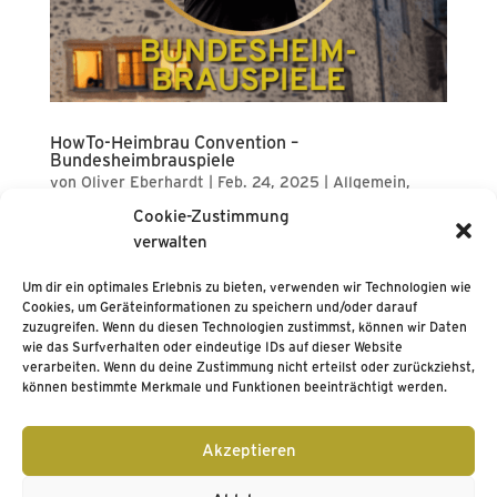
HowTo-Heimbrau Convention –
Bundesheimbrauspiele
von
Oliver Eberhardt
|
Feb. 24, 2025
|
Allgemein
,
HBCon2025
,
HowTo - Heimbrau Convention
Cookie-Zustimmung
verwalten
HBConnies, aufgemerkt! Der ehrwürdige
Bundesheimbrauspieleleiter erläutert das
Um dir ein optimales Erlebnis zu bieten, verwenden wir Technologien wie
Abstimmungsverfahren und gibt weitere wertvolle
Cookies, um Geräteinformationen zu speichern und/oder darauf
zuzugreifen. Wenn du diesen Technologien zustimmst, können wir Daten
Infos zum Ablauf der Spiele....
wie das Surfverhalten oder eindeutige IDs auf dieser Website
verarbeiten. Wenn du deine Zustimmung nicht erteilst oder zurückziehst,
können bestimmte Merkmale und Funktionen beeinträchtigt werden.
« Ältere Einträge
Impressum
Kontakt
AGB Ticketshop
Akzeptieren
Datenschutz
Code of Conduct
BJCP